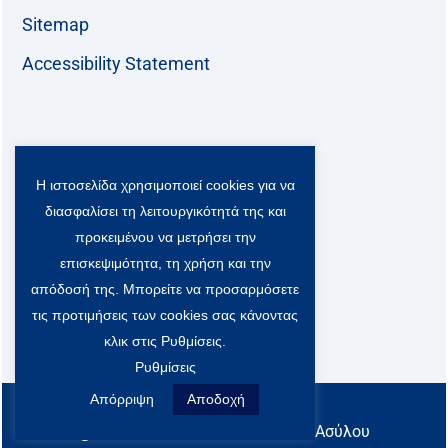
Sitemap
Accessibility Statement
Follow us:
Η ιστοσελίδα χρησιμοποιεί cookies για να
F
T
L
Y
a
w
i
o
διασφαλίσει τη λειτουργικότητά της και
c
i
n
u
προκειμένου να μετρήσει την
Viber Community:
e
t
k
t
b
t
e
u
επισκεψιμότητα, τη χρήση και την
o
e
d
b
απόδοσή της. Μπορείτε να προσαρμόσετε
o
r
i
e
τις προτιμήσεις των cookies σας κάνοντας
k
-
n
x
κλικ στις Ρυθμίσεις.
S
Ρυθμίσεις
o
c
Απόρριψη
Αποδοχή
All rights reserved
i
@ Υπουργείο Μετανάστευσης & Ασύλου
a