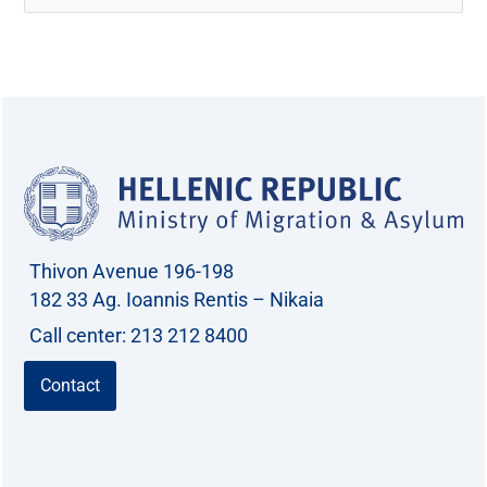
e
a
r
c
h
f
o
r
Thivon Avenue 196-198
:
182 33 Ag. Ioannis Rentis – Nikaia
Call center: 213 212 8400
Contact