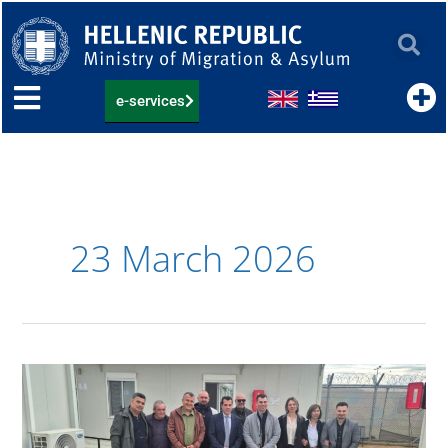
Skip
to
content
e-services
23 March 2026
Επίσκεψη
Υπουργού
Μετανάστευσης