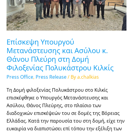
και
Ασύλου
κ.
Θάνου
Πλεύρη
Επίσκεψη Υπουργού
στη
Δομή
Μετανάστευσης και Ασύλου κ.
Φιλοξενίας
Θάνου Πλεύρη στη Δομή
Πολυκάστρου
Φιλοξενίας Πολυκάστρου Κιλκίς
Κιλκίς
Press Office
,
Press Release
/ By
a.chalkias
Τη Δομή φιλοξενίας Πολυκάστρου στο Κιλκίς
επισκέφθηκε ο Υπουργός Μετανάστευσης και
Ασύλου, Θάνος Πλεύρης, στο πλαίσιο των
διαδοχικών επισκέψεών του σε δομές της Βόρειας
Ελλάδας. Κατά την παρουσία του στη δομή, είχε την
ευκαιρία να διαπιστώσει επί τόπου την εξέλιξη των