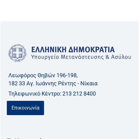
α
ζ
ή
τ
η
σ
η
γ
Λεωφόρος Θηβών 196-198,
ι
182 33 Aγ. Ιωάννης Ρέντης - Νίκαια
α
Τηλεφωνικό Kέντρο: 213 212 8400
:
Επικοινωνία