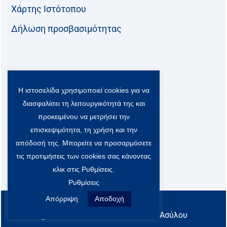
Χάρτης Ιστότοπου
Δήλωση προσβασιμότητας
Ακολουθήστε μας:
Η ιστοσελίδα χρησιμοποιεί cookies για να
F
T
L
Y
a
w
i
o
διασφαλίσει τη λειτουργικότητά της και
c
i
n
u
Viber Community:
προκειμένου να μετρήσει την
e
t
k
t
b
t
e
u
επισκεψιμότητα, τη χρήση και την
o
e
d
b
απόδοσή της. Μπορείτε να προσαρμόσετε
o
r
i
e
τις προτιμήσεις των cookies σας κάνοντας
k
-
n
x
κλικ στις Ρυθμίσεις.
S
Ρυθμίσεις
o
c
Απόρριψη
Αποδοχή
All rights reserved
i
@ Υπουργείο Μετανάστευσης & Ασύλου
a