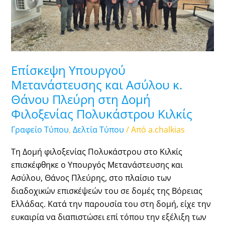
και
Ασύλου
κ.
Θάνου
Πλεύρη
Επίσκεψη Υπουργού
στη
Δομή
Μετανάστευσης και Ασύλου κ.
Φιλοξενίας
Θάνου Πλεύρη στη Δομή
Πολυκάστρου
Φιλοξενίας Πολυκάστρου Κιλκίς
Κιλκίς
Γραφείο Τύπου
,
Δελτία Τύπου
/ Από
a.chalkias
Τη Δομή φιλοξενίας Πολυκάστρου στο Κιλκίς
επισκέφθηκε ο Υπουργός Μετανάστευσης και
Ασύλου, Θάνος Πλεύρης, στο πλαίσιο των
διαδοχικών επισκέψεών του σε δομές της Βόρειας
Ελλάδας. Κατά την παρουσία του στη δομή, είχε την
ευκαιρία να διαπιστώσει επί τόπου την εξέλιξη των