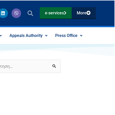
L
V
e-services
More
i
i
n
b
k
e
e
r
d
Appeals Authority
Press Office
i
n