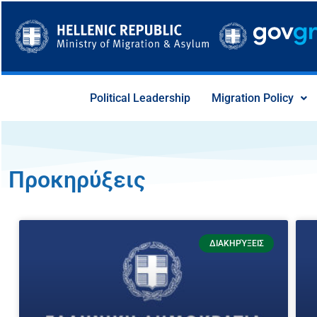
Skip
to
content
Political Leadership
Migration Policy
Προκηρύξεις
Page
Page
Page
Page
Page
ΔΙΑΚΗΡΎΞΕΙΣ