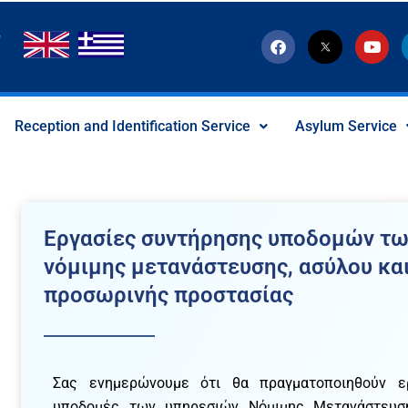
F
T
Y
a
w
o
c
i
u
e
t
t
b
t
u
o
e
b
Reception and Identification Service
Asylum Service
o
r
e
k
-
x
-
s
o
c
Εργασίες συντήρησης υποδομών τ
i
a
νόμιμης μετανάστευσης, ασύλου και
l
I
προσωρινής προστασίας
c
o
n
Σας ενημερώνουμε ότι θα πραγματοποιηθούν ε
υποδομές των υπηρεσιών Νόμιμης Μετανάστευση