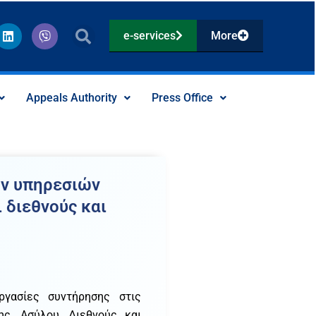
L
V
e-services
More
i
i
n
b
k
e
e
r
d
Appeals Authority
Press Office
i
n
ων υπηρεσιών
 διεθνούς και
ργασίες συντήρησης στις
ς, Ασύλου, Διεθνούς και