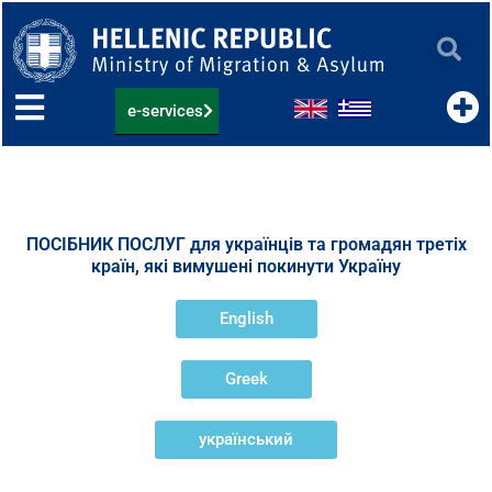
Skip
to
content
e-services
ПОСІБНИК ПОСЛУГ для українців та громадян третіх
країн, які вимушені покинути Україну
English
Greek
yкраїнський