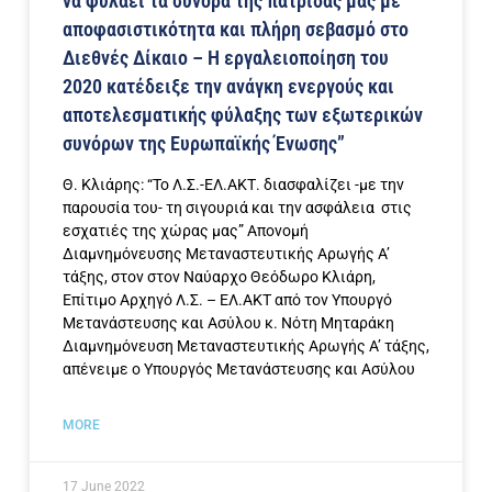
να φυλάει τα σύνορα της πατρίδας μας με
αποφασιστικότητα και πλήρη σεβασμό στο
Διεθνές Δίκαιο – Η εργαλειοποίηση του
2020 κατέδειξε την ανάγκη ενεργούς και
αποτελεσματικής φύλαξης των εξωτερικών
συνόρων της Ευρωπαϊκής Ένωσης”
Θ. Κλιάρης: “To Λ.Σ.-ΕΛ.ΑΚΤ. διασφαλίζει -με την
παρουσία του- τη σιγουριά και την ασφάλεια στις
εσχατιές της χώρας μας” Απονομή
Διαμνημόνευσης Μεταναστευτικής Αρωγής A’
τάξης, στον στον Ναύαρχο Θεόδωρο Κλιάρη,
Επίτιμο Αρχηγό Λ.Σ. – ΕΛ.ΑΚΤ από τον Υπουργό
Μετανάστευσης και Ασύλου κ. Νότη Μηταράκη
Διαμνημόνευση Μεταναστευτικής Αρωγής A’ τάξης,
απένειμε ο Υπουργός Μετανάστευσης και Ασύλου
MORE
17 June 2022