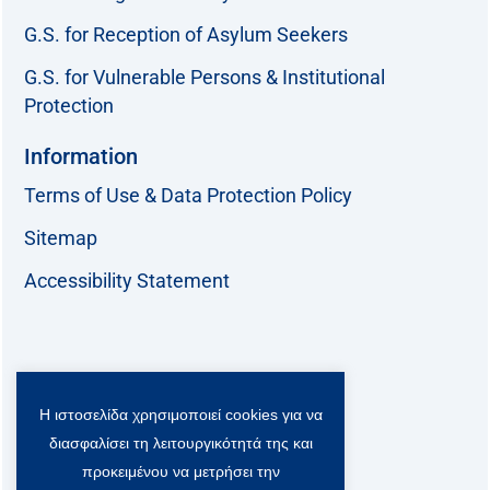
G.S. for Reception of Asylum Seekers
G.S. for Vulnerable Persons & Institutional
Protection
Information
Terms of Use & Data Protection Policy
Sitemap
Accessibility Statement
Follow us:
Η ιστοσελίδα χρησιμοποιεί cookies για να
F
T
L
Y
a
w
i
o
διασφαλίσει τη λειτουργικότητά της και
c
i
n
u
Viber Community:
προκειμένου να μετρήσει την
e
t
k
t