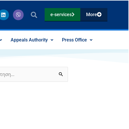
L
V
e-services
More
i
i
n
b
k
e
e
r
d
Appeals Authority
Press Office
i
n