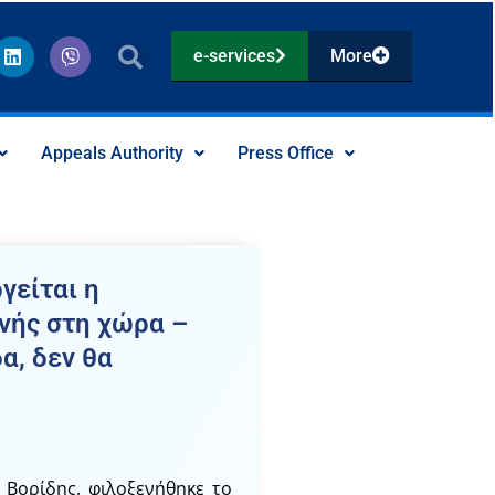
L
V
e-services
More
i
i
n
b
k
e
e
r
d
Appeals Authority
Press Office
i
n
γείται η
νής στη χώρα –
α, δεν θα
 Βορίδης, φιλοξενήθηκε το