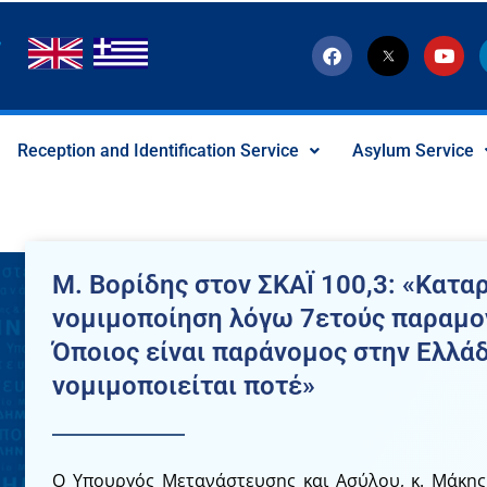
F
T
Y
a
w
o
c
i
u
e
t
t
b
t
u
o
e
b
Reception and Identification Service
Asylum Service
o
r
e
k
-
x
-
s
o
c
Μ. Βορίδης στον ΣΚΑΪ 100,3: «Καταρ
i
a
νομιμοποίηση λόγω 7ετούς παραμο
l
I
Όποιος είναι παράνομος στην Ελλάδ
c
o
νομιμοποιείται ποτέ»
n
Ο Υπουργός Μετανάστευσης και Ασύλου, κ. Μάκης