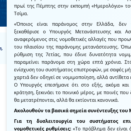
πρωί της Πέμπτης στην εκπομπή «Ημερολόγιο» το
Τσίμα.
«Όποιος είναι παράνομος στην Ελλάδα, δεν θ
ξεκαθάρισε ο Υπουργός Μετανάστευσης και Ασ
αναφερόμενος στις νομοθετικές αλλαγές που προω
του πλαισίου της παράνομης μετανάστευσης. Όπως 
η
,
ρύθμιση της 7ετίας, που έδινε δυνατότητα νομι
παραμείνει παράνομα στη χώρα επτά χρόνια. Στ
ενίσχυση του συστήματος επιστροφών, με σαφές μή
χαρτιά δεν οδηγεί σε νομιμοποίηση, αλλά αντίθετα 
Ο Υπουργός επεσήμανε ότι στο εξής, ακόμα και 
κράτηση, ξεκινάει το ποινικό μέρος, με ποινές που
θα μετατρέπονται, αλλά θα εκτίονται κανονικά.
Ακολουθούν τα βασικά σημεία συνέντευξης του 
Για τη δυσλειτουργία του συστήματος επ
νομοθετικές ρυθμίσεις:
«Το πρόβλημα δεν είναι ό