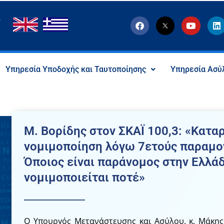
F
T
Y
L
a
w
o
i
c
i
u
n
e
t
t
k
b
t
u
e
o
e
b
d
Υπηρεσία Υποδοχής και Ταυτοποίησης
Υπηρεσία Ασύ
o
r
e
i
k
-
n
x
-
s
o
c
Μ. Βορίδης στον ΣΚΑΪ 100,3: «Καταρ
i
a
νομιμοποίηση λόγω 7ετούς παραμο
l
I
Όποιος είναι παράνομος στην Ελλάδ
c
o
νομιμοποιείται ποτέ»
n
Ο Υπουργός Μετανάστευσης και Ασύλου, κ. Μάκης