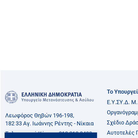
Το Υπουργε
Ε.Υ.ΣΥ.Δ. Μ.
Οργανόγραμ
Λεωφόρος Θηβών 196-198,
Σχέδιο Δρά
182 33 Aγ. Ιωάννης Ρέντης - Νίκαια
Αυτοτελές 
Τηλεφωνικό Kέντρο: 213 212 8400