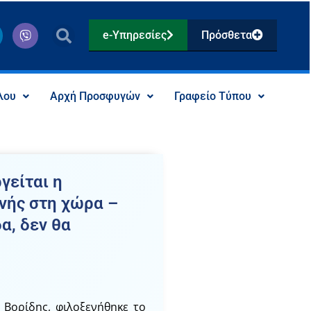
V
e-Υπηρεσίες
Πρόσθετα
i
b
e
r
λου
Αρχή Προσφυγών
Γραφείο Τύπου
γείται η
νής στη χώρα –
α, δεν θα
 Βορίδης, φιλοξενήθηκε το