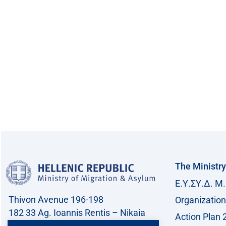
The Ministry
Ε.Υ.ΣΥ.Δ. Μ.
Thivon Avenue 196-198
Organization
182 33 Ag. Ioannis Rentis – Nikaia
Action Plan 