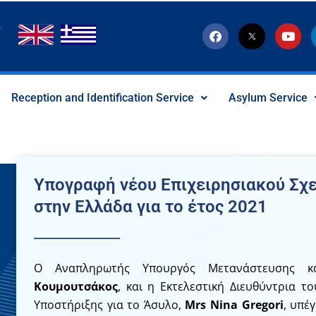
F
T
Y
a
w
o
c
i
u
e
t
t
b
t
u
o
e
b
Reception and Identification Service
Asylum Service
o
r
e
k
-
x
-
s
o
c
Υπογραφή νέου Επιχειρησιακού Σχ
i
a
στην Ελλάδα για το έτος 2021
l
I
c
o
n
Ο Αναπληρωτής Υπουργός Μετανάστευσης κα
Κουμουτσάκος
, και η Εκτελεστική Διευθύντρια 
Υποστήριξης για το Άσυλο,
Mrs Nina Gregori
, υπέ