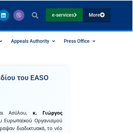
L
V
e-services
More
i
i
n
b
k
e
e
r
d
Appeals Authority
Press Office
i
n
εδίου του ΕΑSO
ι Ασύλου,
κ. Γιώργος
του Ευρωπαϊκού Οργανισμού
γραψαν διαδικτυακά, το νέο