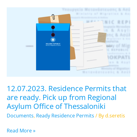
12.07.2023.
Residence
Permits
that
are
ready.
Pick
up
from
Regional
12.07.2023. Residence Permits that
Asylum
are ready. Pick up from Regional
Office
Asylum Office of Thessaloniki
of
Thessaloniki
Documents
,
Ready Residence Permits
/ By
d.seretis
Read More »