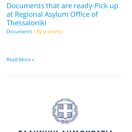
Documents that are ready-Pick up
Regional
at Regional Asylum Office of
Asylum
Thessaloniki
Office
of
Documents
/ By
d.seretis
Thessaloniki
Read More »
13.07.2023:
List
of
Travel
Documents
that