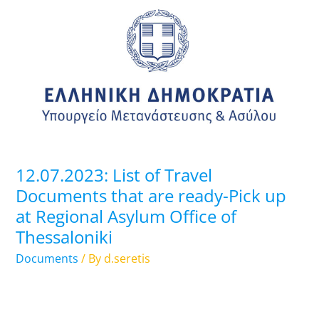
List
of
Travel
Documents
that
are
ready-
Pick
up
12.07.2023: List of Travel
at
Documents that are ready-Pick up
Regional
at Regional Asylum Office of
Asylum
Thessaloniki
Office
of
Documents
/ By
d.seretis
Thessaloniki