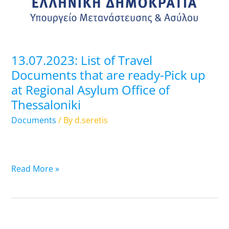
are
ready-
Pick
up
13.07.2023: List of Travel
at
Documents that are ready-Pick up
Regional
at Regional Asylum Office of
Asylum
Thessaloniki
Office
of
Documents
/ By
d.seretis
Thessaloniki
Read More »
12.07.2023: