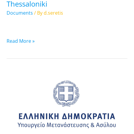
Thessaloniki
Office
of
Documents
/ By
d.seretis
Thessaloniki
Read More »
10.07.2023:
List
of
Travel
Documents
that
are
ready-