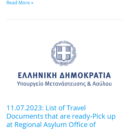
Read More »
11.07.2023:
List
of
Travel
Documents
that
are
ready-
Pick
up
11.07.2023: List of Travel
at
Documents that are ready-Pick up
Regional
at Regional Asylum Office of
Asylum