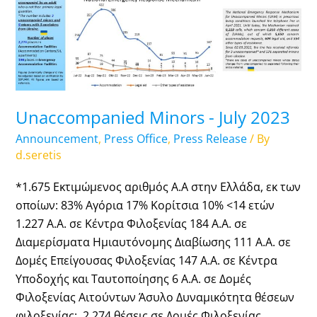
Unaccompanied Minors - July 2023
Announcement
,
Press Office
,
Press Release
/ By
d.seretis
*1.675 Εκτιμώμενος αριθμός Α.Α στην Ελλάδα, εκ των
οποίων: 83% Αγόρια 17% Κορίτσια 10% <14 ετών
1.227 Α.Α. σε Κέντρα Φιλοξενίας 184 Α.Α. σε
Διαμερίσματα Ημιαυτόνομης Διαβίωσης 111 Α.Α. σε
Δομές Επείγουσας Φιλοξενίας 147 Α.Α. σε Κέντρα
Υποδοχής και Ταυτοποίησης 6 Α.Α. σε Δομές
Φιλοξενίας Αιτούντων Άσυλο Δυναμικότητα θέσεων
φιλοξενίας: 2.274 θέσεις σε Δομές Φιλοξενίας