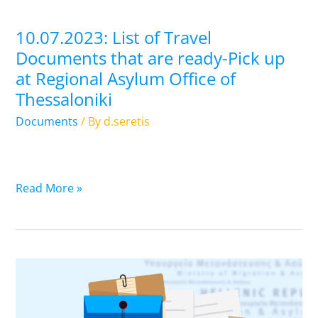
Pick
up
10.07.2023: List of Travel
at
Documents that are ready-Pick up
Regional
at Regional Asylum Office of
Asylum
Thessaloniki
Office
of
Documents
/ By
d.seretis
Thessaloniki
Read More »
14.07.2023.
Residence
Permits