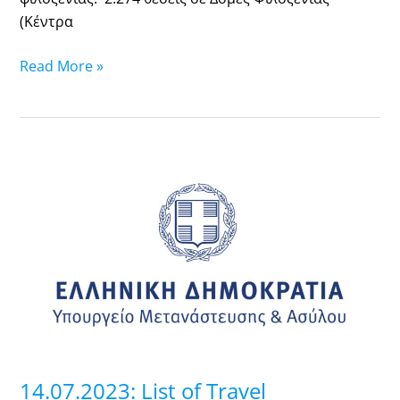
(Κέντρα
Read More »
14.07.2023:
List
of
Travel
Documents
that
are
ready-
Pick
up
14.07.2023: List of Travel
at