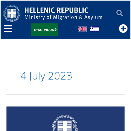
Skip
to
content
e-services
4 July 2023
Ανάρτηση
αναδιαμορφωμένων
πινάκων