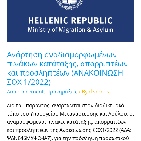
κατάταξης,
απορριπτέων
και
προσληπτέων
(ΑΝΑΚΟΙΝΩΣΗ
ΣΟΧ
1/2022)
Ανάρτηση αναδιαμορφωμένων
πινάκων κατάταξης, απορριπτέων
και προσληπτέων (ΑΝΑΚΟΙΝΩΣΗ
ΣΟΧ 1/2022)
Announcement
,
Προκηρύξεις
/ By
d.seretis
Δια του παρόντος αναρτώνται στον διαδικτυακό
τόπο του Υπουργείου Μετανάστευσης και Ασύλου, οι
αναμορφωμένοι πίνακες κατάταξης, απορριπτέων
και προσληπτέων της Ανακοίνωσης ΣΟΧ1/2022 (ΑΔΑ:
ΨΔΝ846ΜΔΨΟ-ΙΑ7), για την πρόσληψη προσωπικού