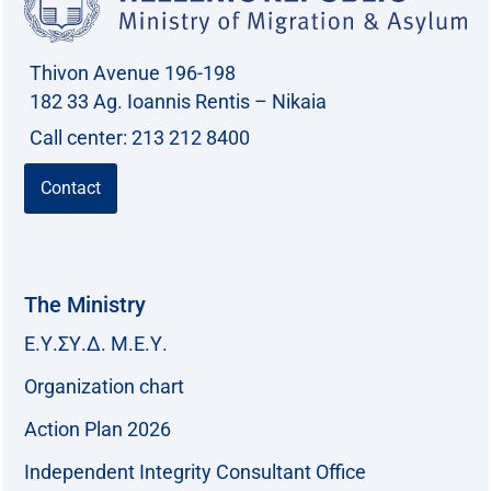
o
r
Thivon Avenue 196-198
:
182 33 Ag. Ioannis Rentis – Nikaia
Call center: 213 212 8400
Contact
The Ministry
Ε.Υ.ΣΥ.Δ. Μ.Ε.Υ.
Organization chart
Action Plan 2026
Independent Integrity Consultant Office