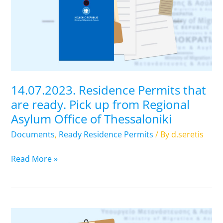
that
are
ready.
Pick
up
from
Regional
14.07.2023. Residence Permits that
Asylum
are ready. Pick up from Regional
Office
Asylum Office of Thessaloniki
of
Thessaloniki
Documents
,
Ready Residence Permits
/ By
d.seretis
Read More »
13.07.2023.