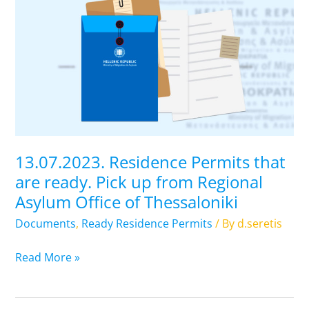
Residence
Permits
that
are
ready.
Pick
up
from
Regional
13.07.2023. Residence Permits that
Asylum
are ready. Pick up from Regional
Office
Asylum Office of Thessaloniki
of
Thessaloniki
Documents
,
Ready Residence Permits
/ By
d.seretis
Read More »