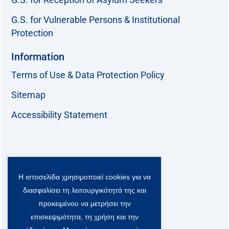
G.S. for Vulnerable Persons & Institutional
Protection
Information
Terms of Use & Data Protection Policy
Sitemap
Accessibility Statement
Follow us:
Η ιστοσελίδα χρησιμοποιεί cookies για να
F
T
L
Y
a
w
i
o
διασφαλίσει τη λειτουργικότητά της και
c
i
n
u
Viber Community:
προκειμένου να μετρήσει την
e
t
k
t
b
t
e
u
επισκεψιμότητα, τη χρήση και την
o
e
d
b