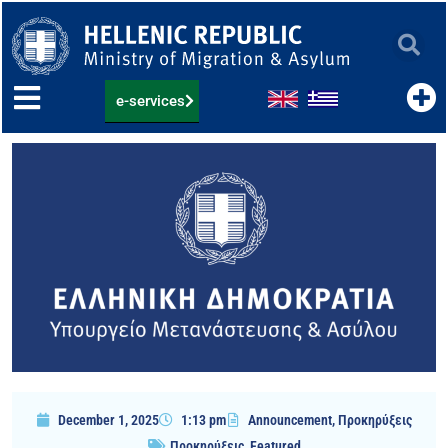
Skip
to
content
e-services
December 1, 2025
1:13 pm
Announcement
,
Προκηρύξεις
Προκηρύξεις
,
Featured