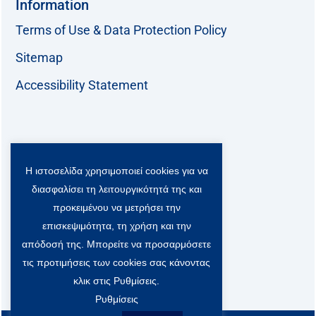
Information
Terms of Use & Data Protection Policy
Sitemap
Accessibility Statement
Follow us:
Η ιστοσελίδα χρησιμοποιεί cookies για να
F
T
L
Y
a
w
i
o
διασφαλίσει τη λειτουργικότητά της και
c
i
n
u
Viber Community:
προκειμένου να μετρήσει την
e
t
k
t
b
t
e
u
επισκεψιμότητα, τη χρήση και την
o
e
d
b
απόδοσή της. Μπορείτε να προσαρμόσετε
o
r
i
e
τις προτιμήσεις των cookies σας κάνοντας
k
-
n
x
κλικ στις Ρυθμίσεις.
S
Ρυθμίσεις
o