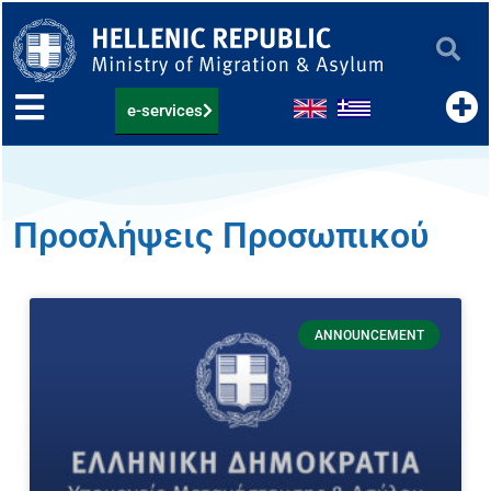
Skip
to
content
e-services
Προσλήψεις Προσωπικού
Page
Page
Page
Page
ANNOUNCEMENT