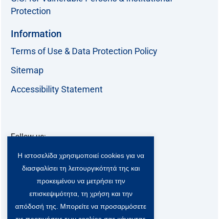
Protection
Information
Terms of Use & Data Protection Policy
Sitemap
Accessibility Statement
Follow us:
F
T
L
Y
Η ιστοσελίδα χρησιμοποιεί cookies για να
a
w
i
o
c
i
n
u
διασφαλίσει τη λειτουργικότητά της και
Viber Community:
e
t
k
t
προκειμένου να μετρήσει την
b
t
e
u
επισκεψιμότητα, τη χρήση και την
o
e
d
b
o
r
i
e
απόδοσή της. Μπορείτε να προσαρμόσετε
k
-
n
τις προτιμήσεις των cookies σας κάνοντας