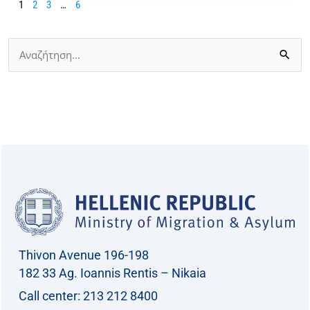
1
2
3
…
6
Search
for:
Thivon Avenue 196-198
182 33 Ag. Ioannis Rentis – Nikaia
Call center: 213 212 8400