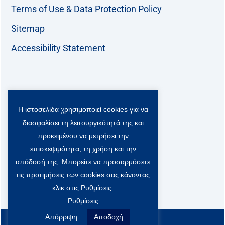
Terms of Use & Data Protection Policy
Sitemap
Accessibility Statement
Follow us:
Η ιστοσελίδα χρησιμοποιεί cookies για να
F
T
L
Y
a
w
i
o
διασφαλίσει τη λειτουργικότητά της και
c
i
n
u
Viber Community:
προκειμένου να μετρήσει την
e
t
k
t
b
t
e
u
επισκεψιμότητα, τη χρήση και την
o
e
d
b
απόδοσή της. Μπορείτε να προσαρμόσετε
o
r
i
e
τις προτιμήσεις των cookies σας κάνοντας
k
-
n
x
κλικ στις Ρυθμίσεις.
S
Ρυθμίσεις
o
c
Απόρριψη
Αποδοχή
All rights reserved