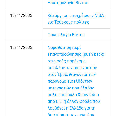
Δευτερολογία Βίντεο
13/11/2023
Κατάργηση υποχρέωσης VISA
για Τούρκους πολίτες
Πρωτολογία Βίντεο
13/11/2023
Νομοθέτηση περί
επαναπροώθησης (push back)
στις ροές παράνομα
εισελθόντων μεταναστών
στον Έβρο, ιθαγένεια των
παράνομα εισελθόντων
μεταναστών που έλαβαν
πολιτικό άσυλο & κονδύλια
από Ε.Ε. ή άλλον φορέα που
λαμβάνει η Ελλάδα για τη
διαχείριση των ανωτέρω