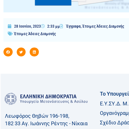
28 Ιουνίου, 2023
2:33 μμ
Έγγραφα
,
Έτοιμες Άδειες Διαμονής
Έτοιμες Άδειες Διαμονής
Το Υπουργε
Ε.Υ.ΣΥ.Δ. Μ.
Οργανόγραμ
Λεωφόρος Θηβών 196-198,
Σχέδιο Δρά
182 33 Aγ. Ιωάννης Ρέντης - Νίκαια