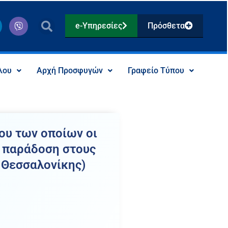
V
e-Υπηρεσίες
Πρόσθετα
i
b
e
r
λου
Αρχή Προσφυγών
Γραφείο Τύπου
ου των οποίων οι
ς παράδοση στους
 Θεσσαλονίκης)