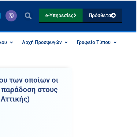
V
e-Υπηρεσίες
Πρόσθετα
i
b
e
r
λου
Αρχή Προσφυγών
Γραφείο Τύπου
ου των οποίων οι
ς παράδοση στους
 Αττικής)