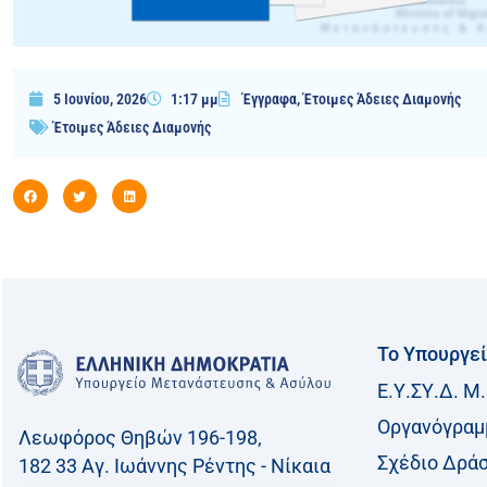
5 Ιουνίου, 2026
1:17 μμ
Έγγραφα
,
Έτοιμες Άδειες Διαμονής
Έτοιμες Άδειες Διαμονής
Το Υπουργε
Ε.Υ.ΣΥ.Δ. Μ.
Οργανόγραμ
Λεωφόρος Θηβών 196-198,
Σχέδιο Δρά
182 33 Aγ. Ιωάννης Ρέντης - Νίκαια