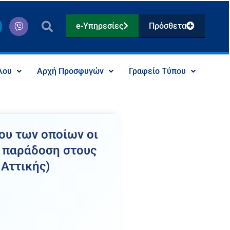
V
e-Υπηρεσίες
Πρόσθετα
i
b
e
r
λου
Αρχή Προσφυγών
Γραφείο Τύπου
ου των οποίων οι
ς παράδοση στους
 Αττικής)