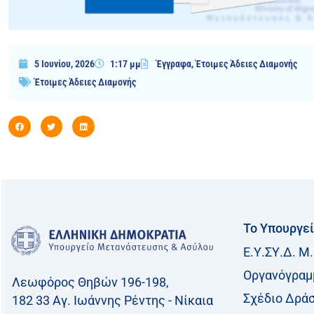
5 Ιουνίου, 2026
1:17 μμ
Έγγραφα
,
Έτοιμες Άδειες Διαμονής
Έτοιμες Άδειες Διαμονής
Το Υπουργε
Ε.Υ.ΣΥ.Δ. Μ.
Οργανόγραμ
Λεωφόρος Θηβών 196-198,
Σχέδιο Δρά
182 33 Aγ. Ιωάννης Ρέντης - Νίκαια