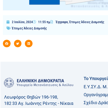
2 Ιουλίου, 2024
11:55 πμ
Έγγραφα
,
Έτοιμες Άδειες Διαμονής
Έτοιμες Άδειες Διαμονής
Το Υπουργε
Ε.Υ.ΣΥ.Δ. Μ.
Οργανόγραμ
Λεωφόρος Θηβών 196-198,
Σχέδιο Δρά
182 33 Aγ. Ιωάννης Ρέντης - Νίκαια