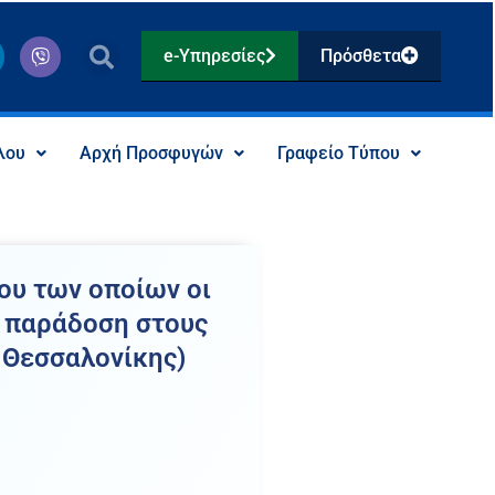
V
e-Υπηρεσίες
Πρόσθετα
i
b
e
r
λου
Αρχή Προσφυγών
Γραφείο Τύπου
ου των οποίων οι
ς παράδοση στους
 Θεσσαλονίκης)