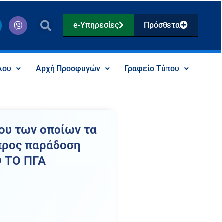
V
e-Υπηρεσίες
Πρόσθετα
i
b
e
r
λου
Αρχή Προσφυγών
Γραφείο Τύπου
ου των οποίων τα
 προς παράδοση
Ο ΤΟ ΠΓΑ