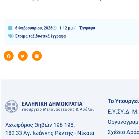
6 Φεβρουαρίου, 2026
1:12 μμ
Έγγραφα
Έτοιμα ταξιδιωτικά έγγραφα
Το Υπουργε
Ε.Υ.ΣΥ.Δ. Μ.
Οργανόγραμ
Λεωφόρος Θηβών 196-198,
Σχέδιο Δρά
182 33 Aγ. Ιωάννης Ρέντης - Νίκαια