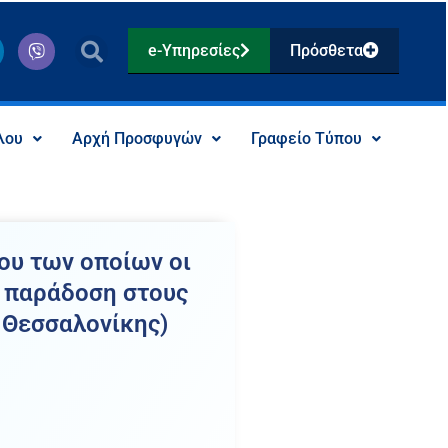
V
e-Υπηρεσίες
Πρόσθετα
i
b
e
r
λου
Αρχή Προσφυγών
Γραφείο Τύπου
ου των οποίων οι
ς παράδοση στους
 Θεσσαλονίκης)