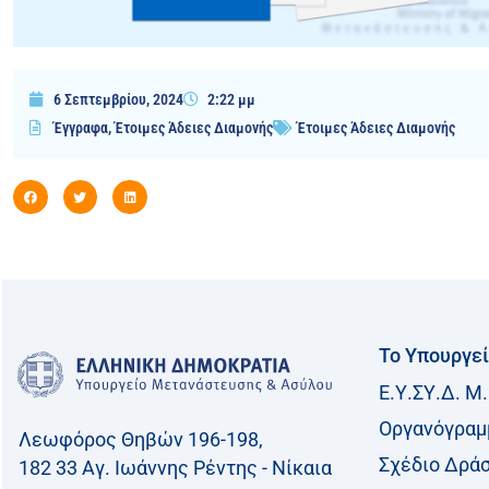
6 Σεπτεμβρίου, 2024
2:22 μμ
Έγγραφα
,
Έτοιμες Άδειες Διαμονής
Έτοιμες Άδειες Διαμονής
Το Υπουργε
Ε.Υ.ΣΥ.Δ. Μ.
Οργανόγραμ
Λεωφόρος Θηβών 196-198,
Σχέδιο Δρά
182 33 Aγ. Ιωάννης Ρέντης - Νίκαια