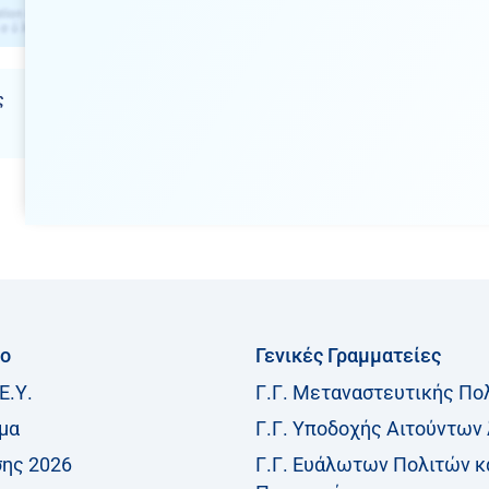
ς
ίο
Γενικές Γραμματείες
Ε.Υ.
Γ.Γ. Μεταναστευτικής Πο
μα
Γ.Γ. Υποδοχής Αιτούντων
σης 2026
Γ.Γ. Ευάλωτων Πολιτών κ