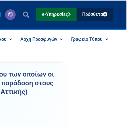
V
e-Υπηρεσίες
Πρόσθετα
i
b
e
r
λου
Αρχή Προσφυγών
Γραφείο Τύπου
ου των οποίων οι
ς παράδοση στους
 Αττικής)