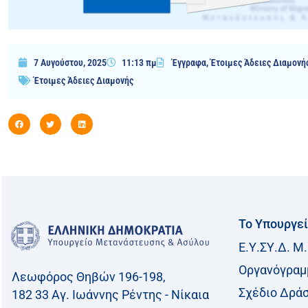
7 Αυγούστου, 2025
11:13 πμ
Έγγραφα
,
Έτοιμες Άδειες Διαμονή
Έτοιμες Άδειες Διαμονής
Το Υπουργε
Ε.Υ.ΣΥ.Δ. Μ.
Οργανόγραμ
Λεωφόρος Θηβών 196-198,
Σχέδιο Δρά
182 33 Aγ. Ιωάννης Ρέντης - Νίκαια