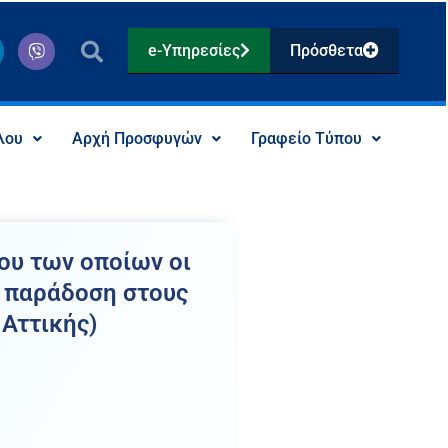
V
e-Υπηρεσίες
Πρόσθετα
i
b
e
r
λου
Αρχή Προσφυγών
Γραφείο Τύπου
ου των οποίων οι
ς παράδοση στους
 Αττικής)