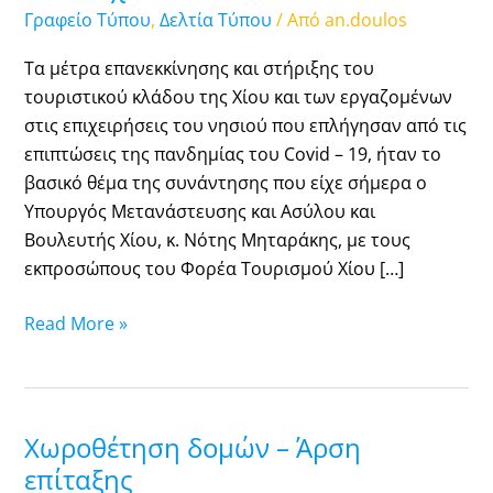
με
Γραφείο Τύπου
,
Δελτία Τύπου
/ Από
an.doulos
Φορέα
Τουρισμού
Τα μέτρα επανεκκίνησης και στήριξης του
και
τουριστικού κλάδου της Χίου και των εργαζομένων
Ένωση
στις επιχειρήσεις του νησιού που επλήγησαν από τις
Ξενοδόχων
επιπτώσεις της πανδημίας του Covid – 19, ήταν το
Χίου
βασικό θέμα της συνάντησης που είχε σήμερα ο
Υπουργός Mετανάστευσης και Ασύλου και
Βουλευτής Χίου, κ. Νότης Μηταράκης, με τους
εκπροσώπους του Φορέα Τουρισμού Χίου […]
Read More »
Χωροθέτηση δομών – Άρση
Χωροθέτηση
δομών
επίταξης