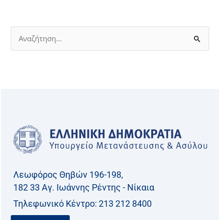
Α
ν
α
ζ
ή
τ
η
σ
η
γ
Λεωφόρος Θηβών 196-198,
ι
182 33 Aγ. Ιωάννης Ρέντης - Νίκαια
α
Τηλεφωνικό Kέντρο: 213 212 8400
: