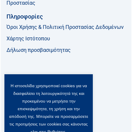
Προστασίας
Πληροφορίες
Όροι Χρήσης & Πολιτική Προστασίας Δεδομένων
Χάρτης Ιστότοπου
Δήλωση προσβασιμότητας
Ακολουθήστε μας:
Η ιστοσελίδα χρησιμοποιεί cookies για να
F
T
L
Y
a
w
i
o
διασφαλίσει τη λειτουργικότητά της και
c
i
n
u
Viber Community:
προκειμένου να μετρήσει την
e
t
k
t
b
t
e
u
επισκεψιμότητα, τη χρήση και την
o
e
d
b
απόδοσή της. Μπορείτε να προσαρμόσετε
o
r
i
e
τις προτιμήσεις των cookies σας κάνοντας
k
-
n
κλικ στις Ρυθμίσεις.