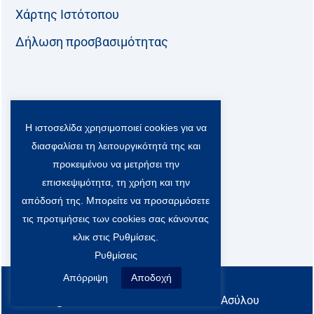
Χάρτης Ιστότοπου
Δήλωση προσβασιμότητας
Ακολουθήστε μας:
Η ιστοσελίδα χρησιμοποιεί cookies για να
F
T
L
Y
a
w
i
o
διασφαλίσει τη λειτουργικότητά της και
c
i
n
u
Viber Community:
προκειμένου να μετρήσει την
e
t
k
t
b
t
e
u
επισκεψιμότητα, τη χρήση και την
o
e
d
b
απόδοσή της. Μπορείτε να προσαρμόσετε
o
r
i
e
τις προτιμήσεις των cookies σας κάνοντας
k
-
n
x
κλικ στις Ρυθμίσεις.
S
Ρυθμίσεις
o
c
Απόρριψη
Αποδοχή
All rights reserved
i
@ Υπουργείο Μετανάστευσης & Ασύλου
a