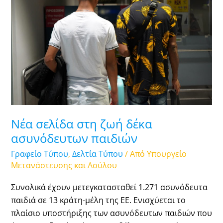
στη
ζωή
δέκα
ασυνόδευτων
παιδιών
Νέα σελίδα στη ζωή δέκα
ασυνόδευτων παιδιών
Γραφείο Τύπου
,
Δελτία Τύπου
/ Από
Υπουργείο
Μετανάστευσης και Ασύλου
Συνολικά έχουν μετεγκατασταθεί 1.271 ασυνόδευτα
παιδιά σε 13 κράτη-μέλη της ΕΕ. Ενισχύεται το
πλαίσιο υποστήριξης των ασυνόδευτων παιδιών που