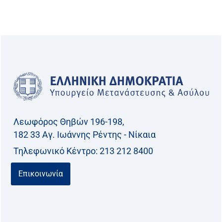
ν
α
ζ
ή
τ
η
σ
η
γ
Λεωφόρος Θηβών 196-198,
ι
182 33 Aγ. Ιωάννης Ρέντης - Νίκαια
α
Τηλεφωνικό Kέντρο: 213 212 8400
:
Επικοινωνία