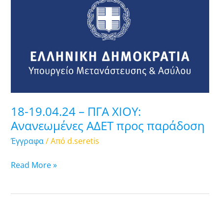
–
ΠΓΑ
ΧΙΟΥ:
Ανανεωμένες
ΑΔΕΤ
προς
παράδοση
18-19.04.24 – ΠΓΑ ΧΙΟΥ:
Ανανεωμένες ΑΔΕΤ προς παράδοση
Έγγραφα
/ Από
d.seretis
Read More »