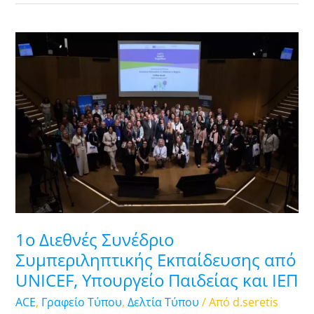
1ο
Διεθνές
Συνέδριο
Συμπεριληπτικής
Εκπαίδευσης
από
UNICEF,
Υπουργείο
Παιδείας
και
ΙΕΠ
1ο Διεθνές Συνέδριο
Συμπεριληπτικής Εκπαίδευσης από
UNICEF, Υπουργείο Παιδείας και ΙΕΠ
ACE
,
Γραφείο Τύπου
,
Δελτία Τύπου
/ Από
d.seretis