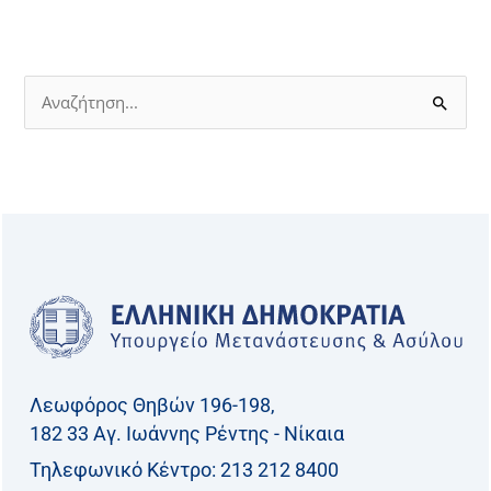
Α
ν
α
ζ
ή
τ
η
σ
η
γ
Λεωφόρος Θηβών 196-198,
ι
182 33 Aγ. Ιωάννης Ρέντης - Νίκαια
α
Τηλεφωνικό Kέντρο: 213 212 8400
: