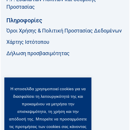
Προστασίας
Πληροφορίες
Όροι Χρήσης & Πολιτική Προστασίας Δεδομένων
Χάρτης Ιστότοπου
Δήλωση προσβασιμότητας
Ακολουθήστε μας:
Η ιστοσελίδα χρησιμοποιεί cookies για να
F
T
L
Y
a
w
i
o
διασφαλίσει τη λειτουργικότητά της και
c
i
n
u
Viber Community:
προκειμένου να μετρήσει την
e
t
k
t
b
t
e
u
επισκεψιμότητα, τη χρήση και την
o
e
d
b
απόδοσή της. Μπορείτε να προσαρμόσετε
o
r
i
e
τις προτιμήσεις των cookies σας κάνοντας
k
-
n