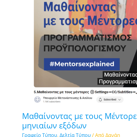
των
μηνιαίων
εξόδων
Μαθαίνοντας με τους Μέντορε
μηνιαίων εξόδων
Γραφείο Τύπου
,
Δελτία Τύπου
/ Από
Δανάη