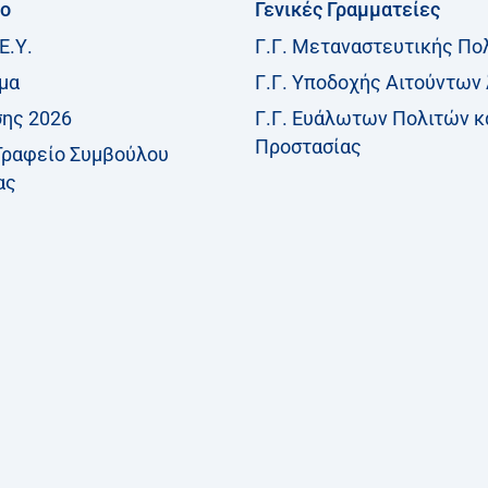
ίο
Γενικές Γραμματείες
Ε.Υ.
Γ.Γ. Μεταναστευτικής Πο
μα
Γ.Γ. Υποδοχής Αιτούντων
σης 2026
Γ.Γ. Ευάλωτων Πολιτών κ
Προστασίας
Γραφείο Συμβούλου
ας