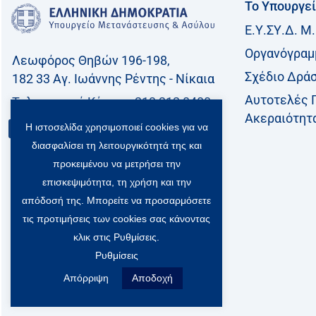
Το Υπουργε
Ε.Υ.ΣΥ.Δ. Μ.
Οργανόγραμ
Λεωφόρος Θηβών 196-198,
Σχέδιο Δρά
182 33 Aγ. Ιωάννης Ρέντης - Νίκαια
Αυτοτελές 
Τηλεφωνικό Kέντρο: 213 212 8400
Ακεραιότητ
Η ιστοσελίδα χρησιμοποιεί cookies για να
Επικοινωνία
διασφαλίσει τη λειτουργικότητά της και
προκειμένου να μετρήσει την
επισκεψιμότητα, τη χρήση και την
απόδοσή της. Μπορείτε να προσαρμόσετε
τις προτιμήσεις των cookies σας κάνοντας
κλικ στις Ρυθμίσεις.
Ρυθμίσεις
Απόρριψη
Αποδοχή