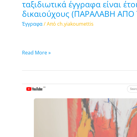
ταξιδιωτικά έγγραφα είναι έτ
ATTIKHΣ).
δικαιούχους (ΠΑΡΑΛΑΒΗ ΑΠΟ 
Έγγραφα
/ Από
ch.yiakoumettis
Read More »
Μαθαίνοντας
με
τους
Μέντορες
για
τον
Προγραμματισμό