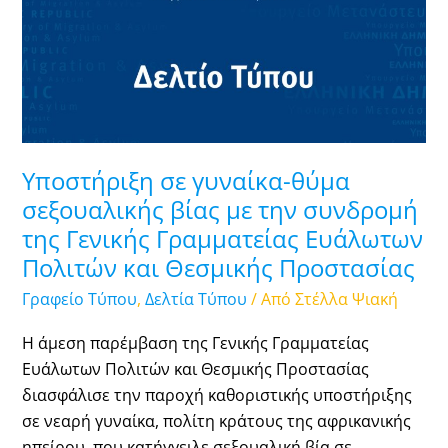
θύμα
σεξουαλικής
βίας
με
την
συνδρομή
της
Υποστήριξη σε γυναίκα-θύμα
Γενικής
σεξουαλικής βίας με την συνδρομή
Γραμματείας
της Γενικής Γραμματείας Ευάλωτων
Ευάλωτων
Πολιτών και Θεσμικής Προστασίας
Πολιτών
και
Γραφείο Τύπου
,
Δελτία Τύπου
/ Από
Στέλλα Ψιακή
Θεσμικής
Η άμεση παρέμβαση της Γενικής Γραμματείας
Προστασίας
Ευάλωτων Πολιτών και Θεσμικής Προστασίας
διασφάλισε την παροχή καθοριστικής υποστήριξης
σε νεαρή γυναίκα, πολίτη κράτους της αφρικανικής
ηπείρου, που κατήγγειλε σεξουαλική βία σε