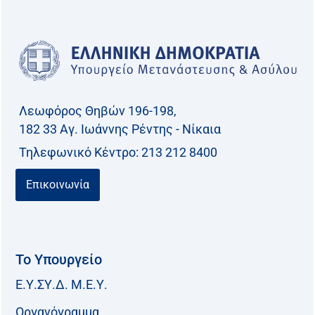
ή
τ
η
σ
η
γ
Λεωφόρος Θηβών 196-198,
ι
182 33 Aγ. Ιωάννης Ρέντης - Νίκαια
α
Τηλεφωνικό Kέντρο: 213 212 8400
:
Επικοινωνία
Το Υπουργείο
Ε.Υ.ΣΥ.Δ. Μ.Ε.Υ.
Οργανόγραμμα