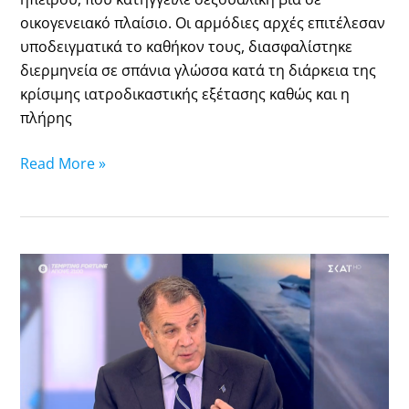
οικογενειακό πλαίσιο. Οι αρμόδιες αρχές επιτέλεσαν
υποδειγματικά το καθήκον τους, διασφαλίστηκε
διερμηνεία σε σπάνια γλώσσα κατά τη διάρκεια της
κρίσιμης ιατροδικαστικής εξέτασης καθώς και η
πλήρης
Read More »
Ν.
Παναγιωτόπουλος
στoν
ΣΚΑΪ:
«Συνεργασία
Ελλάδας
–