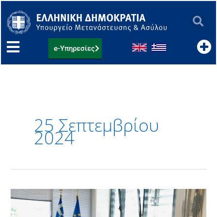
Μετάβαση
στο
περιεχόμενο
e-Υπηρεσίες
25 Σεπτεμβρίου
2024
Συνάντηση
Υπουργού