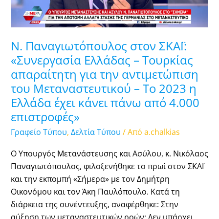
Τουρκίας
απαραίτητη
για
Ν. Παναγιωτόπουλος στoν ΣΚΑΪ:
την
«Συνεργασία Ελλάδας – Τουρκίας
αντιμετώπιση
απαραίτητη για την αντιμετώπιση
του
του Μεταναστευτικού – Το 2023 η
Μεταναστευτικού
Ελλάδα έχει κάνει πάνω από 4.000
–
Το
επιστροφές»
2023
Γραφείο Τύπου
,
Δελτία Τύπου
/ Από
a.chalkias
η
Ελλάδα
Ο Υπουργός Μετανάστευσης και Ασύλου, κ. Νικόλαος
έχει
Παναγιωτόπουλος, φιλοξενήθηκε το πρωί στον ΣΚΑΪ
κάνει
και την εκπομπή «Σήμερα» με τον Δημήτρη
πάνω
Οικονόμου και τον Άκη Παυλόπουλο. Κατά τη
από
διάρκεια της συνέντευξης, αναφέρθηκε: Στην
4.000
αύξηση των μεταναστευτικών ροών: Δεν υπάρχει