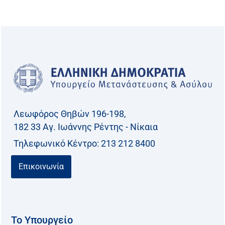
α
ζ
ή
τ
η
σ
η
γ
Λεωφόρος Θηβών 196-198,
ι
182 33 Aγ. Ιωάννης Ρέντης - Νίκαια
α
Τηλεφωνικό Kέντρο: 213 212 8400
:
Επικοινωνία
Το Υπουργείο