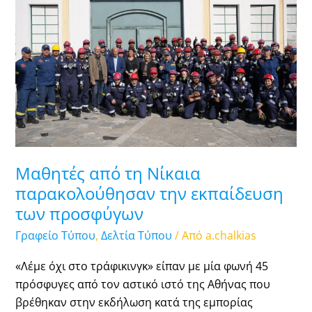
τη
Νίκαια
παρακολούθησαν
την
εκπαίδευση
των
προσφύγων
Μαθητές από τη Νίκαια
παρακολούθησαν την εκπαίδευση
των προσφύγων
Γραφείο Τύπου
,
Δελτία Τύπου
/ Από
a.chalkias
«Λέμε όχι στο τράφικινγκ» είπαν με μία φωνή 45
πρόσφυγες από τον αστικό ιστό της Αθήνας που
βρέθηκαν στην εκδήλωση κατά της εμπορίας