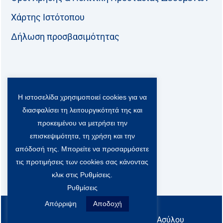
Χάρτης Ιστότοπου
Δήλωση προσβασιμότητας
Ακολουθήστε μας:
Η ιστοσελίδα χρησιμοποιεί cookies για να
F
T
L
Y
a
w
i
o
διασφαλίσει τη λειτουργικότητά της και
c
i
n
u
προκειμένου να μετρήσει την
Viber Community:
e
t
k
t
b
t
e
u
επισκεψιμότητα, τη χρήση και την
o
e
d
b
απόδοσή της. Μπορείτε να προσαρμόσετε
o
r
i
e
τις προτιμήσεις των cookies σας κάνοντας
k
-
n
x
κλικ στις Ρυθμίσεις.
S
Ρυθμίσεις
o
c
Απόρριψη
Αποδοχή
All rights reserved
i
@ Υπουργείο Μετανάστευσης & Ασύλου
a