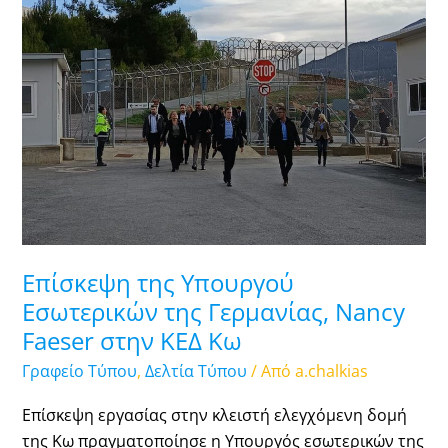
Υπουργού
Εσωτερικών
της
Γερμανίας,
Nancy
Faeser
στην
ΚΕΔ
Κω
Επίσκεψη της Υπουργού
Εσωτερικών της Γερμανίας, Nancy
Faeser στην ΚΕΔ Κω
Γραφείο Τύπου
,
Δελτία Τύπου
/ Από
a.chalkias
Επίσκεψη εργασίας στην κλειστή ελεγχόμενη δομή
της Κω πραγματοποίησε η Υπουργός εσωτερικών της