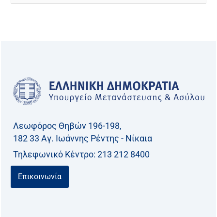
ν
α
ζ
ή
τ
η
σ
η
γ
Λεωφόρος Θηβών 196-198,
ι
182 33 Aγ. Ιωάννης Ρέντης - Νίκαια
α
Τηλεφωνικό Kέντρο: 213 212 8400
:
Επικοινωνία