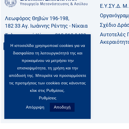
Ε.Υ.ΣΥ.Δ. Μ.
Οργανόγραμ
Λεωφόρος Θηβών 196-198,
Σχέδιο Δρά
182 33 Aγ. Ιωάννης Ρέντης - Νίκαια
Αυτοτελές 
Τηλεφωνικό Kέντρο: 213 212 8400
Ακεραιότητ
Η ιστοσελίδα χρησιμοποιεί cookies για να
Επικοινωνία
διασφαλίσει τη λειτουργικότητά της και
προκειμένου να μετρήσει την
επισκεψιμότητα, τη χρήση και την
απόδοσή της. Μπορείτε να προσαρμόσετε
τις προτιμήσεις των cookies σας κάνοντας
κλικ στις Ρυθμίσεις.
Ρυθμίσεις
Απόρριψη
Αποδοχή