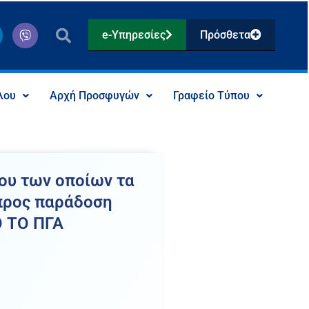
V
e-Υπηρεσίες
Πρόσθετα
i
b
e
r
λου
Αρχή Προσφυγών
Γραφείο Τύπου
ου των οποίων τα
 προς παράδοση
Ο ΤΟ ΠΓΑ