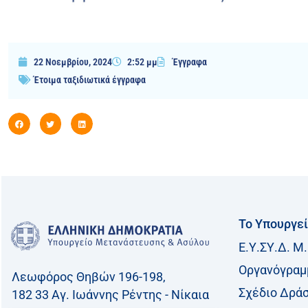
22 Νοεμβρίου, 2024
2:52 μμ
Έγγραφα
Έτοιμα ταξιδιωτικά έγγραφα
Το Υπουργε
Ε.Υ.ΣΥ.Δ. Μ.
Οργανόγραμ
Λεωφόρος Θηβών 196-198,
Σχέδιο Δρά
182 33 Aγ. Ιωάννης Ρέντης - Νίκαια