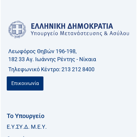
Λεωφόρος Θηβών 196-198,
182 33 Aγ. Ιωάννης Ρέντης - Νίκαια
Τηλεφωνικό Kέντρο: 213 212 8400
Επικοινωνία
Το Υπουργείο
Ε.Υ.ΣΥ.Δ. Μ.Ε.Υ.