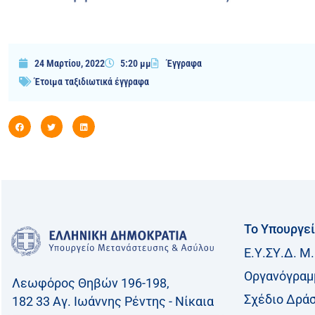
24 Μαρτίου, 2022
5:20 μμ
Έγγραφα
Έτοιμα ταξιδιωτικά έγγραφα
Το Υπουργε
Ε.Υ.ΣΥ.Δ. Μ.
Οργανόγραμ
Λεωφόρος Θηβών 196-198,
Σχέδιο Δρά
182 33 Aγ. Ιωάννης Ρέντης - Νίκαια