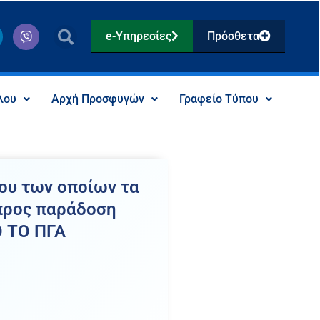
V
e-Υπηρεσίες
Πρόσθετα
i
b
e
r
λου
Αρχή Προσφυγών
Γραφείο Τύπου
ου των οποίων τα
 προς παράδοση
Ο ΤΟ ΠΓΑ