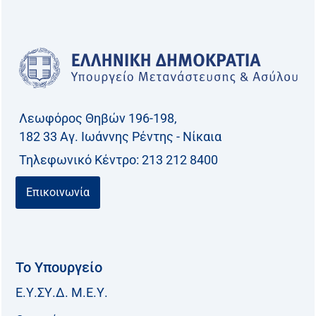
Λεωφόρος Θηβών 196-198,
182 33 Aγ. Ιωάννης Ρέντης - Νίκαια
Τηλεφωνικό Kέντρο: 213 212 8400
Επικοινωνία
Το Υπουργείο
Ε.Υ.ΣΥ.Δ. Μ.Ε.Υ.