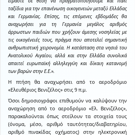
είμαστε σε θέση να πραγματοποιήσουμε και πάλι
ταξίδια για την επανένωση οικογενειών μεταξύ Ελλάδας
και Γερμανίας. Επίσης, τις επόμενες εβδομάδες θα
αναχωρήσει για τη Γερμανία μεγάλος αριθμός
άρρωστων παιδιών που χρήζουν άμεσης νοσηλείας με
τις οικογένειές τους, πράγμα που αποτελεί σημαντική
ανθρωπιστική χειρονομία. Η κατάσταση στα νησιά του
Ανατολικού Αιγαίου, αλλά και στην Ελλάδα συνολικά
απαιτεί ευρωπαϊκή αλληλεγγύη και δίκαιη κατανομή
των βαρών στην Ε.Ε.».
Η πτήση θα αναχωρήσει από το αεροδρόμιο
«Ελευθέριος Βενιζέλος» στις 9 π.μ.
Όσοι δημοσιογράφοι επιθυμούν να καλύψουν την
αναχώρηση από το αεροδρόμιο «Ελ. Βενιζέλος»,
παρακαλούνται όπως στείλουν τα στοιχεία τους
(όνομα, μέσο, αριθμό ταυτότητας/διαβατηρίου,
αριθμό πινακίδας οχήματος) στην ηλεκτρονική