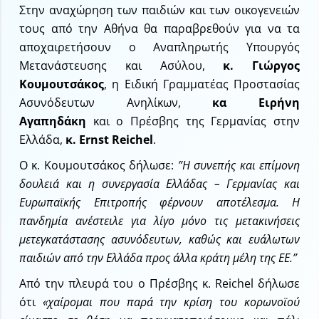
Στην αναχώρηση των παιδιών και των οικογενειών
τους από την Αθήνα θα παραβρεθούν για να τα
αποχαιρετήσουν ο Αναπληρωτής Υπουργός
Μετανάστευσης και Ασύλου,
κ. Γιώργος
Κουμουτσάκος
, η Ειδική Γραμματέας Προστασίας
Ασυνόδευτων Ανηλίκων,
κα Ειρήνη
Αγαπηδάκη
και ο Πρέσβης της Γερμανίας στην
Ελλάδα,
κ.
Ernst Reichel
.
Ο κ. Κουμουτσάκος δήλωσε:
”Η συνεπής και επίμονη
δουλειά και η συνεργασία Ελλάδας – Γερμανίας και
Ευρωπαϊκής Επιτροπής φέρνουν αποτέλεσμα. Η
πανδημία ανέστειλε για λίγο μόνο τις μετακινήσεις
μετεγκατάστασης ασυνόδευτων, καθώς και ευάλωτων
παιδιών από την Ελλάδα προς άλλα κράτη μέλη της ΕΕ.”
Από την πλευρά του ο Πρέσβης κ. Reichel δήλωσε
ότι
«χαίρομαι που παρά την κρίση του κορωνοϊού