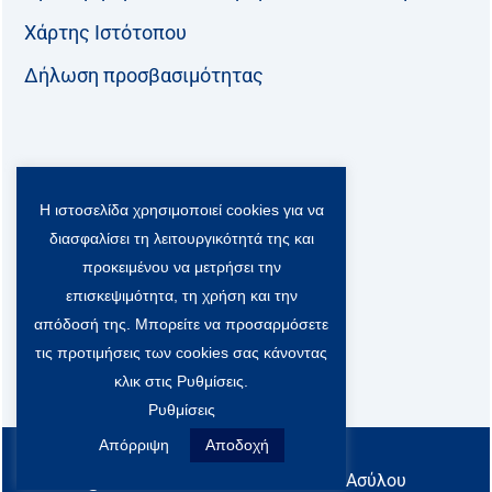
Χάρτης Ιστότοπου
Δήλωση προσβασιμότητας
Ακολουθήστε μας:
Η ιστοσελίδα χρησιμοποιεί cookies για να
F
T
L
Y
a
w
i
o
διασφαλίσει τη λειτουργικότητά της και
c
i
n
u
Viber Community:
προκειμένου να μετρήσει την
e
t
k
t
b
t
e
u
επισκεψιμότητα, τη χρήση και την
o
e
d
b
απόδοσή της. Μπορείτε να προσαρμόσετε
o
r
i
e
τις προτιμήσεις των cookies σας κάνοντας
k
-
n
x
κλικ στις Ρυθμίσεις.
S
Ρυθμίσεις
o
c
Απόρριψη
Αποδοχή
All rights reserved
i
@ Υπουργείο Μετανάστευσης & Ασύλου
a