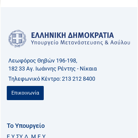
Λεωφόρος Θηβών 196-198,
182 33 Aγ. Ιωάννης Ρέντης - Νίκαια
Τηλεφωνικό Kέντρο: 213 212 8400
Επικοινωνία
Το Υπουργείο
Ε.Υ.ΣΥ.Δ. Μ.Ε.Υ.