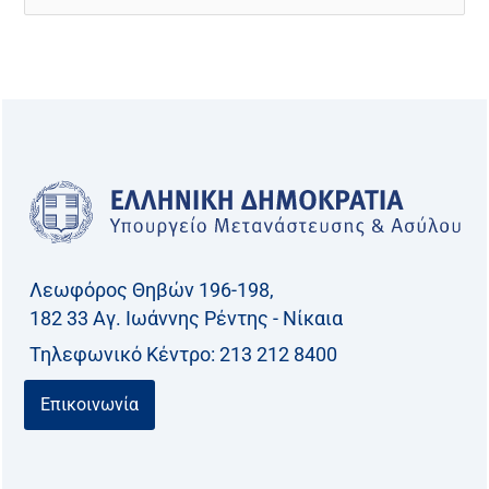
ν
α
ζ
ή
τ
η
σ
η
γ
Λεωφόρος Θηβών 196-198,
ι
182 33 Aγ. Ιωάννης Ρέντης - Νίκαια
α
Τηλεφωνικό Kέντρο: 213 212 8400
:
Επικοινωνία