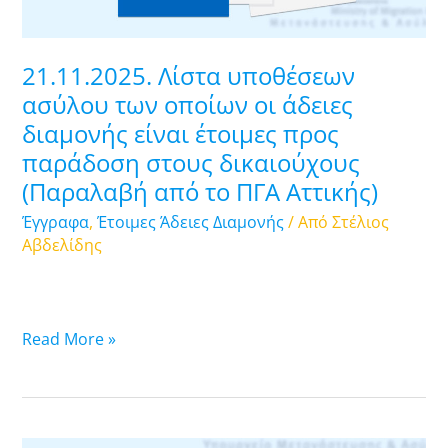
άδειες
διαμονής
είναι
21.11.2025. Λίστα υποθέσεων
έτοιμες
ασύλου των οποίων οι άδειες
προς
διαμονής είναι έτοιμες προς
παράδοση
παράδοση στους δικαιούχους
στους
δικαιούχους
(Παραλαβή από το ΠΓΑ Αττικής)
(Παραλαβή
Έγγραφα
,
Έτοιμες Άδειες Διαμονής
/ Από
Στέλιος
από
Αβδελίδης
το
ΠΓΑ
Αττικής)
Read More »