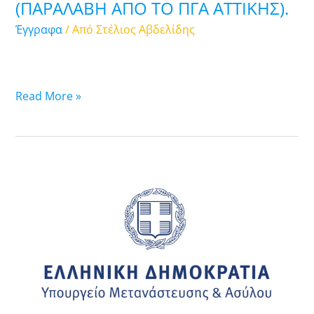
δικαιούχους
(ΠΑΡΑΛΑΒΗ ΑΠΟ ΤΟ ΠΓΑ ATTIKHΣ).
(ΠΑΡΑΛΑΒΗ
Έγγραφα
/ Από
Στέλιος Αβδελίδης
ΑΠΟ
ΤΟ
ΠΓΑ
ATTIKHΣ).
Read More »
19.11.2025:
Λίστα
υποθέσεων
ασύλου
των
οποίων
τα
ταξιδιωτικά