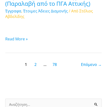
δικαιούχους
(Παραλαβή από το ΠΓΑ Αττικής)
(Παραλαβή
Έγγραφα
,
Έτοιμες Άδειες Διαμονής
/ Από
Στέλιος
από
Αβδελίδης
το
ΠΓΑ
Αττικής)
Read More »
1
2
…
78
Επόμενο
→
Α