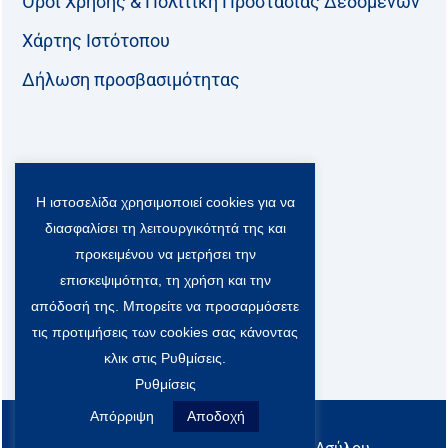
Όροι Χρήσης & Πολιτική Προστασίας Δεδομένων
Χάρτης Ιστότοπου
Δήλωση προσβασιμότητας
Ακολουθήστε μας:
Η ιστοσελίδα χρησιμοποιεί cookies για να
F
T
L
Y
a
w
i
o
διασφαλίσει τη λειτουργικότητά της και
c
i
n
u
Viber Community:
προκειμένου να μετρήσει την
e
t
k
t
b
t
e
u
επισκεψιμότητα, τη χρήση και την
o
e
d
b
απόδοσή της. Μπορείτε να προσαρμόσετε
o
r
i
e
τις προτιμήσεις των cookies σας κάνοντας
k
-
n
x
κλικ στις Ρυθμίσεις.
S
Ρυθμίσεις
o
c
Απόρριψη
Αποδοχή
All rights reserved
i