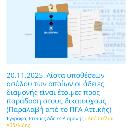
20.11.2025.
Λίστα
υποθέσεων
ασύλου
των
οποίων
οι
άδειες
διαμονής
είναι
20.11.2025. Λίστα υποθέσεων
έτοιμες
ασύλου των οποίων οι άδειες
προς
διαμονής είναι έτοιμες προς
παράδοση
παράδοση στους δικαιούχους
στους
δικαιούχους
(Παραλαβή από το ΠΓΑ Αττικής)
(Παραλαβή
Έγγραφα
,
Έτοιμες Άδειες Διαμονής
/ Από
Στέλιος
από
Αβδελίδης
το