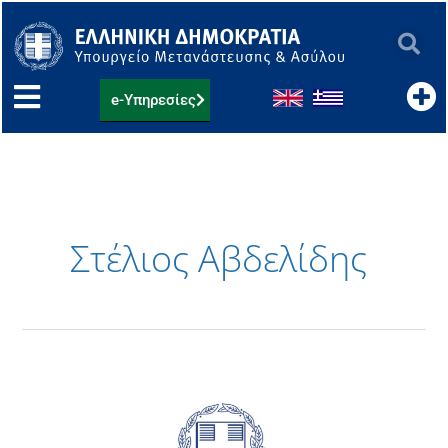
Μετάβαση
στο
περιεχόμενο
e-Υπηρεσίες
Στέλιος Αβδελίδης
21.11.2025:
Λίστα
υποθέσεων