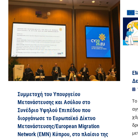
EM
Δε
Συμμετοχή του Υπουργείου
Το
Μετανάστευσης και Ασύλου στο
αγ
Συνέδριο Υψηλού Επιπέδου που
χά
διοργάνωσε το Ευρωπαϊκό Δίκτυο
δρ
Μετανάστευσης/European Migration
με
Network (EΜΝ) Κύπρου, στο πλαίσιο της