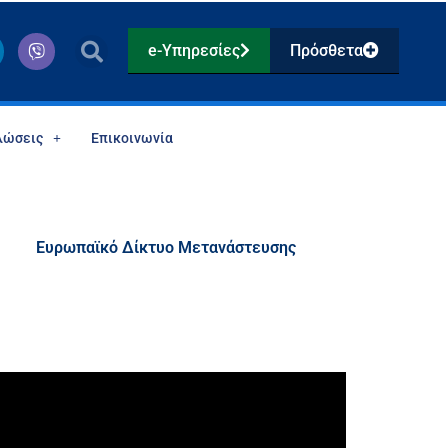
V
e-Υπηρεσίες
Πρόσθετα
i
b
e
r
λώσεις
Επικοινωνία
Ευρωπαϊκό Δίκτυο Μετανάστευσης