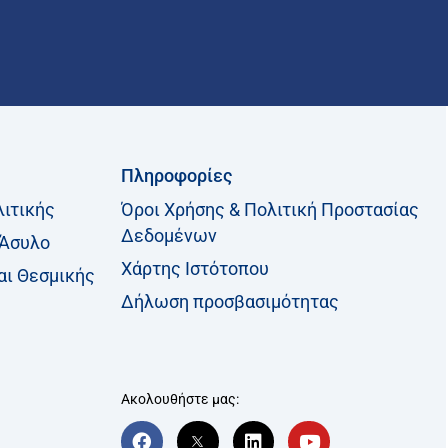
Πληροφορίες
λιτικής
Όροι Χρήσης & Πολιτική Προστασίας
Δεδομένων
 Άσυλο
Χάρτης Ιστότοπου
αι Θεσμικής
Δήλωση προσβασιμότητας
Ακολουθήστε μας:
F
T
L
Y
a
w
i
o