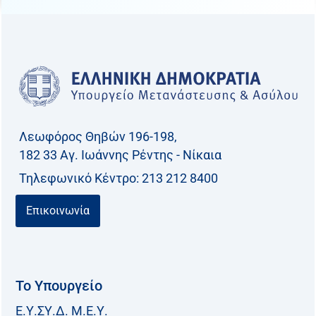
Λεωφόρος Θηβών 196-198,
182 33 Aγ. Ιωάννης Ρέντης - Νίκαια
Τηλεφωνικό Kέντρο: 213 212 8400
Επικοινωνία
Το Υπουργείο
Ε.Υ.ΣΥ.Δ. Μ.Ε.Υ.