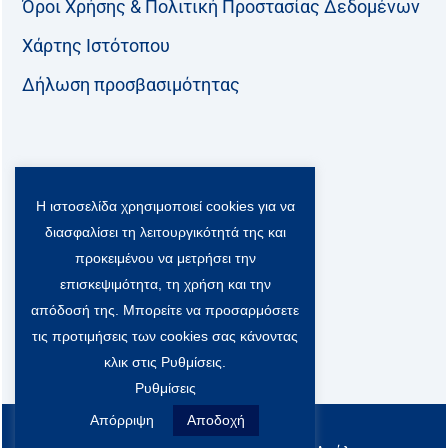
Όροι Χρήσης & Πολιτική Προστασίας Δεδομένων
Χάρτης Ιστότοπου
Δήλωση προσβασιμότητας
Ακολουθήστε μας:
Η ιστοσελίδα χρησιμοποιεί cookies για να
F
T
L
Y
a
w
i
o
διασφαλίσει τη λειτουργικότητά της και
c
i
n
u
Viber Community:
προκειμένου να μετρήσει την
e
t
k
t
b
t
e
u
επισκεψιμότητα, τη χρήση και την
o
e
d
b
απόδοσή της. Μπορείτε να προσαρμόσετε
o
r
i
e
τις προτιμήσεις των cookies σας κάνοντας
k
-
n
x
κλικ στις Ρυθμίσεις.
S
Ρυθμίσεις
o
c
Απόρριψη
Αποδοχή
All rights reserved
i