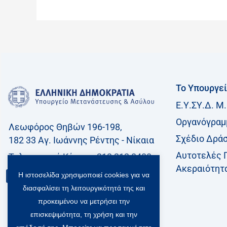
Το Υπουργε
Ε.Υ.ΣΥ.Δ. Μ.
Οργανόγραμ
Λεωφόρος Θηβών 196-198,
Σχέδιο Δρά
182 33 Aγ. Ιωάννης Ρέντης - Νίκαια
Αυτοτελές 
Τηλεφωνικό Kέντρο: 213 212 8400
Ακεραιότητ
Η ιστοσελίδα χρησιμοποιεί cookies για να
Επικοινωνία
διασφαλίσει τη λειτουργικότητά της και
προκειμένου να μετρήσει την
επισκεψιμότητα, τη χρήση και την