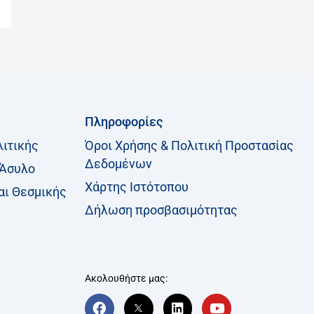
η
σ
η
γ
ι
α
Πληροφορίες
:
λιτικής
Όροι Χρήσης & Πολιτική Προστασίας
Δεδομένων
 Άσυλο
Χάρτης Ιστότοπου
αι Θεσμικής
Δήλωση προσβασιμότητας
Ακολουθήστε μας:
F
T
L
Y
a
w
i
o