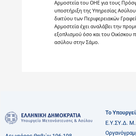
Αρμοστεία του ΟΗΕ για τους Πρόσφ
υποστήριξη της Υπηρεσίας Ασύλου.
δικτύου των Περιφερειακών Γραφε
Αρμοστεία έχει αναλάβει την προμ
εξοπλισμού όσο και του Οικίσκου 
ασύλου στην Σάμο.
Το Υπουργε
Ε.Υ.ΣΥ.Δ. Μ.
Οργανόγραμ
Λεωφόρος Θηβών 196-198,