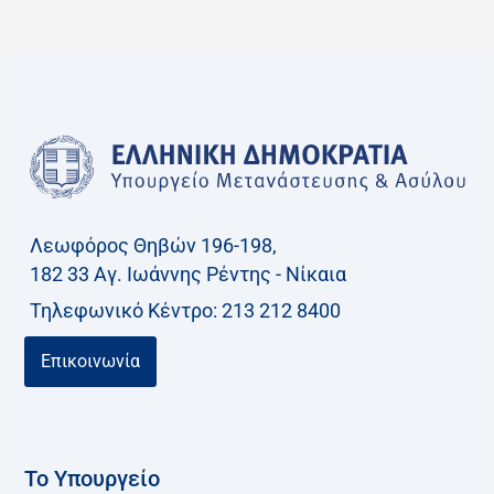
α
ζ
ή
τ
η
σ
η
γ
Λεωφόρος Θηβών 196-198,
ι
182 33 Aγ. Ιωάννης Ρέντης - Νίκαια
α
Τηλεφωνικό Kέντρο: 213 212 8400
:
Επικοινωνία
Το Υπουργείο