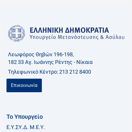
ή
τ
η
σ
η
γ
Λεωφόρος Θηβών 196-198,
ι
182 33 Aγ. Ιωάννης Ρέντης - Νίκαια
α
Τηλεφωνικό Kέντρο: 213 212 8400
:
Επικοινωνία
Το Υπουργείο
Ε.Υ.ΣΥ.Δ. Μ.Ε.Υ.