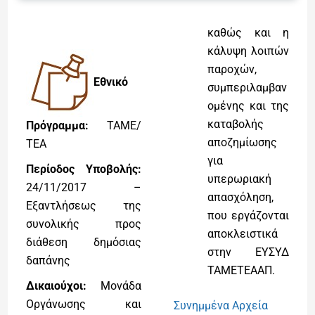
καθώς και η
κάλυψη λοιπών
παροχών,
Εθνικό
συμπεριλαμβαν
ομένης και της
καταβολής
Πρόγραμμα:
ΤΑΜΕ/
αποζημίωσης
ΤΕΑ
για
Περίοδος Υποβολής:
υπερωριακή
24/11/2017 –
απασχόληση,
Εξαντλήσεως της
που εργάζονται
συνολικής προς
αποκλειστικά
διάθεση δημόσιας
στην ΕΥΣΥΔ
δαπάνης
ΤΑΜΕΤΕΑΑΠ.
Δικαιούχοι:
Μονάδα
Οργάνωσης και
Συνημμένα Αρχεία