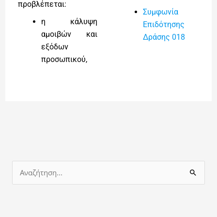
προβλέπεται:
Συμφωνία
η κάλυψη
Επιδότησης
αμοιβών και
Δράσης 018
εξόδων
προσωπικού,
Α
ν
α
ζ