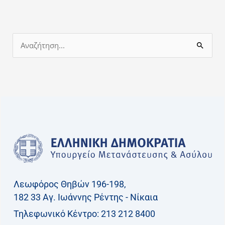
Α
ν
α
ζ
ή
τ
η
σ
η
γ
Λεωφόρος Θηβών 196-198,
ι
182 33 Aγ. Ιωάννης Ρέντης - Νίκαια
α
Τηλεφωνικό Kέντρο: 213 212 8400
: