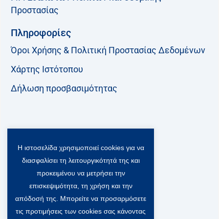
Προστασίας
Πληροφορίες
Όροι Χρήσης & Πολιτική Προστασίας Δεδομένων
Χάρτης Ιστότοπου
Δήλωση προσβασιμότητας
Ακολουθήστε μας:
Η ιστοσελίδα χρησιμοποιεί cookies για να
F
T
L
Y
a
w
i
o
διασφαλίσει τη λειτουργικότητά της και
c
i
n
u
προκειμένου να μετρήσει την
Viber Community:
e
t
k
t
b
t
e
u
επισκεψιμότητα, τη χρήση και την
o
e
d
b
απόδοσή της. Μπορείτε να προσαρμόσετε
o
r
i
e
τις προτιμήσεις των cookies σας κάνοντας
k
-
n