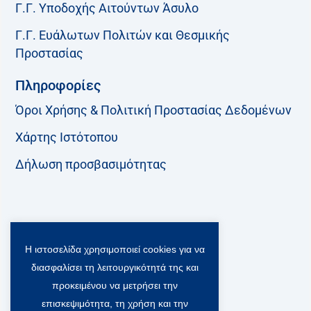
Γ.Γ. Υποδοχής Αιτούντων Άσυλο
Γ.Γ. Ευάλωτων Πολιτών και Θεσμικής
Προστασίας
Πληροφορίες
Όροι Χρήσης & Πολιτική Προστασίας Δεδομένων
Χάρτης Ιστότοπου
Δήλωση προσβασιμότητας
Ακολουθήστε μας:
Η ιστοσελίδα χρησιμοποιεί cookies για να
F
T
L
Y
a
w
i
o
διασφαλίσει τη λειτουργικότητά της και
c
i
n
u
Viber Community:
προκειμένου να μετρήσει την
e
t
k
t
b
t
e
u
επισκεψιμότητα, τη χρήση και την