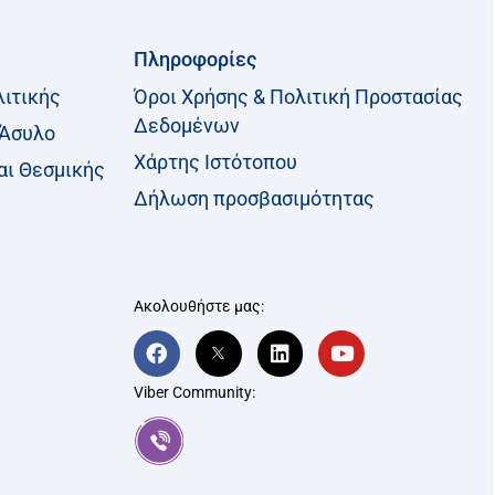
Πληροφορίες
λιτικής
Όροι Χρήσης & Πολιτική Προστασίας
Δεδομένων
 Άσυλο
Χάρτης Ιστότοπου
αι Θεσμικής
Δήλωση προσβασιμότητας
Ακολουθήστε μας:
F
T
L
Y
a
w
i
o
c
i
n
u
Viber Community:
e
t
k
t
b
t
e
u
o
e
d
b
o
r
i
e
k
-
n