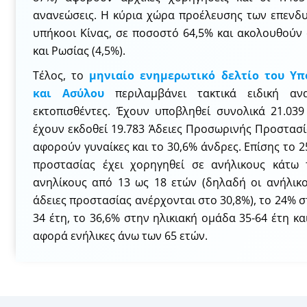
ανανεώσεις. Η κύρια χώρα προέλευσης των επενδυ
υπήκοοι Κίνας, σε ποσοστό 64,5% και ακολουθούν 
και Ρωσίας (4,5%).
Τέλος, το
μηνιαίο ενημερωτικό δελτίο του Υπ
και Ασύλου
περιλαμβάνει τακτικά ειδική α
εκτοπισθέντες. Έχουν υποβληθεί συνολικά 21.039 
έχουν εκδοθεί 19.783 Άδειες Προσωρινής Προστασί
αφορούν γυναίκες και το 30,6% άνδρες. Επίσης το
προστασίας έχει χορηγηθεί σε ανήλικους κάτω
ανηλίκους από 13 ως 18 ετών (δηλαδή οι ανήλικ
άδειες προστασίας ανέρχονται στο 30,8%), το 24% σ
34 έτη, το 36,6% στην ηλικιακή ομάδα 35-64 έτη κα
αφορά ενήλικες άνω των 65 ετών.