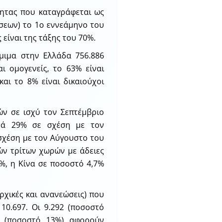
τητας που καταγράφεται ως
σεων) το 1ο εννεάμηνο του
 είναι της τάξης του 70%.
μιμα στην Ελλάδα 756.886
ι ομογενείς, το 63% είναι
αι το 8% είναι δικαιούχοι
ών σε ισχύ τον Σεπτέμβριο
ατά 29% σε σχέση με τον
 σχέση με τον Αύγουστο του
ών τρίτων χωρών με άδειες
4%, η Κίνα σε ποσοστό 4,7%
ρχικές και ανανεώσεις) που
10.697. Οι 9.292 (ποσοστό
5 (ποσοστό 13%) αφορούν