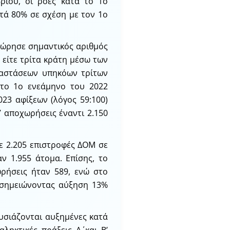
ρίου, οι ροές κατά το 1ο
τά 80% σε σχέση με τον 1ο
χώρησε σημαντικός αριθμός
είτε τρίτα κράτη μέσω των
ταστάσεων υπηκόων τρίτων
ά το 1ο ενεάμηνο του 2022
23 αφίξεων (λόγος 59:100)
7 αποχωρήσεις έναντι 2.150
ε 2.205 επιστροφές ΔΟΜ σε
ν 1.955 άτομα. Επίσης, το
ωρήσεις ήταν 589, ενώ στο
, σημειώνοντας αύξηση 13%
υσιάζονται αυξημένες κατά