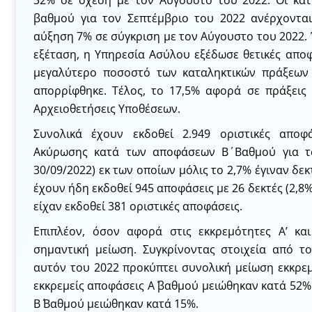
32% σε σχέση με τον Αύγουστο του 2022. Οι καταλ
βαθμού για τον Σεπτέμβριο του 2022 ανέρχονται
αύξηση 7% σε σύγκριση με τον Αύγουστο του 2022. 
εξέταση, η Υπηρεσία Ασύλου εξέδωσε θετικές αποφ
μεγαλύτερο ποσοστό των καταληκτικών πράξεων 
απορρίφθηκε. Τέλος, το 17,5% αφορά σε πράξεις 
Αρχειοθετήσεις Υποθέσεων.
Συνολικά έχουν εκδοθεί 2.949 οριστικές αποφ
Ακύρωσης κατά των αποφάσεων Β΄ Βαθμού για τ
30/09/2022) εκ των οποίων μόλις το 2,7% έγιναν δε
έχουν ήδη εκδοθεί 945 αποφάσεις με 26 δεκτές (2,8
είχαν εκδοθεί 381 οριστικές αποφάσεις.
Επιπλέον, όσον αφορά στις εκκρεμότητες Α’ και
σημαντική μείωση. Συγκρίνοντας στοιχεία από τ
αυτόν του 2022 προκύπτει συνολική μείωση εκκρεμ
εκκρεμείς αποφάσεις Α΄ βαθμού μειώθηκαν κατά 52% 
Β΄ Βαθμού μειώθηκαν κατά 15%.