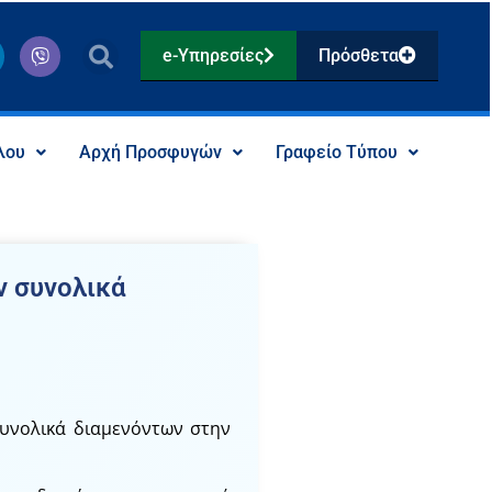
V
e-Υπηρεσίες
Πρόσθετα
i
b
e
r
λου
Αρχή Προσφυγών
Γραφείο Τύπου
ν συνολικά
συνολικά διαμενόντων στην