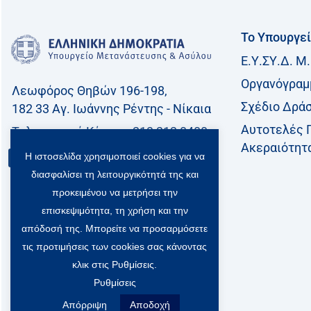
Το Υπουργε
Ε.Υ.ΣΥ.Δ. Μ.
Οργανόγραμ
Λεωφόρος Θηβών 196-198,
Σχέδιο Δρά
182 33 Aγ. Ιωάννης Ρέντης - Νίκαια
Αυτοτελές 
Τηλεφωνικό Kέντρο: 213 212 8400
Ακεραιότητ
Η ιστοσελίδα χρησιμοποιεί cookies για να
Επικοινωνία
διασφαλίσει τη λειτουργικότητά της και
προκειμένου να μετρήσει την
επισκεψιμότητα, τη χρήση και την
απόδοσή της. Μπορείτε να προσαρμόσετε
τις προτιμήσεις των cookies σας κάνοντας
κλικ στις Ρυθμίσεις.
Ρυθμίσεις
Απόρριψη
Αποδοχή