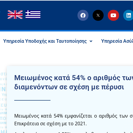
F
T
Y
L
a
w
o
i
c
i
u
n
e
t
t
k
b
t
u
e
o
e
b
d
Υπηρεσία Υποδοχής και Ταυτοποίησης
Υπηρεσία Ασύ
o
r
e
i
k
-
n
x
-
s
o
c
Μειωμένος κατά 54% ο αριθμός τω
i
a
διαμενόντων σε σχέση με πέρυσι
l
I
c
o
n
Μειωμένος κατά 54% εμφανίζεται ο αριθμός των 
Επικράτεια σε σχέση με το 2021.