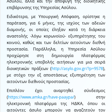
Ασύλου, αλλά και την αποφυγή της διοικητικής
επιβάρυνσης της Υπηρεσίας Ασύλου.
Ειδικότερα, με Υπουργική Απόφαση, ορίστηκε η
παράταση, για 6 μήνες, της ισχύος των αδειών
διαμονής, οι οποίες έληξαν κατά τη διάρκεια
αναστολής -λόγω κορωνοϊού- εξυπηρέτησης του
κοινού, καθώς και των δελτίων αιτούντων διεθνή
προστασία. Παράλληλα, η Υπηρεσία Ασύλου
προχώρησε στη δημιουργία πλατφόρμας
ηλεκτρονικής υποβολής αιτήσεων για μια σειρά
διοικητικών πράξεων (
http://asylo.gov.gr/?p=9578
),
με στόχο την εξ αποστάσεως εξυπηρέτηση των
αιτούντων διεθνούς προστασίας.
Επιπλέον έχει αναρτηθεί σύνδεσμος
(
https://www.amka.gr/have-paaypa/
) στην
ηλεκτρονική πλατφόρμα της ΗΔΙΚΑ, όπου οι
αιτούντες άσυλο μπορούν να αναζητούν τον